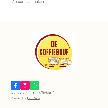
Account aanmaken
F
I
W
a
n
h
©2024-2025 De Koffiebuuf
c
s
a
Powered by
JouwWeb
e
t
t
b
a
s