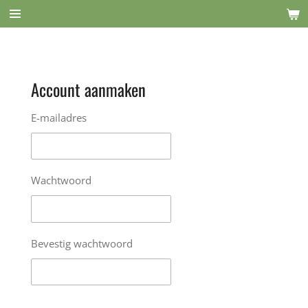
Ga
direct
naar
de
hoofdinhoud
Account aanmaken
E-mailadres
Wachtwoord
Bevestig wachtwoord